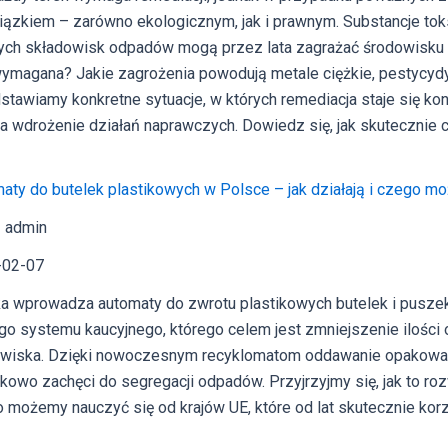
ązkiem – zarówno ekologicznym, jak i prawnym. Substancje toks
ch składowisk odpadów mogą przez lata zagrażać środowisku 
wymagana? Jakie zagrożenia powodują metale ciężkie, pestycyd
stawiamy konkretne sytuacje, w których remediacja staje się k
za wdrożenie działań naprawczych. Dowiedz się, jak skutecznie
aty do butelek plastikowych w Polsce – jak działają i czego m
 admin
-02-07
a wprowadza automaty do zwrotu plastikowych butelek i puszek,
o systemu kaucyjnego, którego celem jest zmniejszenie ilośc
wiska. Dzięki nowoczesnym recyklomatom oddawanie opakowań s
kowo zachęci do segregacji odpadów. Przyjrzyjmy się, jak to r
 możemy nauczyć się od krajów UE, które od lat skutecznie ko