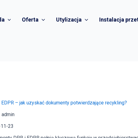
da
Oferta
Utylizacja
Instalacja prz
 EDPR – jak uzyskać dokumenty potwierdzające recykling?
 admin
-11-23
enty DPR i EDPR pełnią kluczową funkcję w przedsiębiorstwach