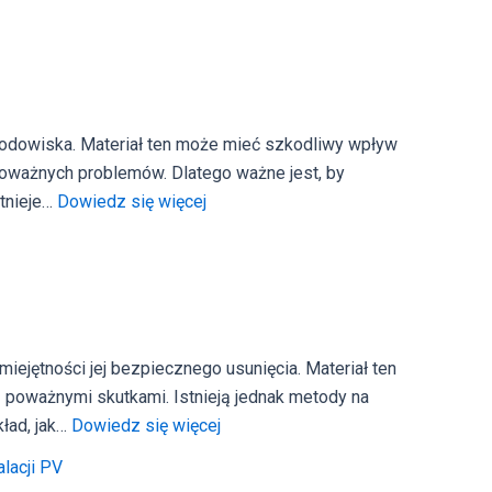
siębiorców
Utylizacja
wełny
mineralnej
–
ąć
co
środowiska. Materiał ten może mieć szkodliwy wpływ
warto
oważnych problemów. Dlatego ważne jest, by
wiedzieć?
:
stnieje…
Dowiedz się więcej
Gdzie
wyrzucić
styropian
budowlany?
Utylizacja
iejętności jej bezpiecznego usunięcia. Materiał ten
styropianu
z poważnymi skutkami. Istnieją jednak metody na
:
ład, jak…
Dowiedz się więcej
Utylizacja
alacji PV
papy