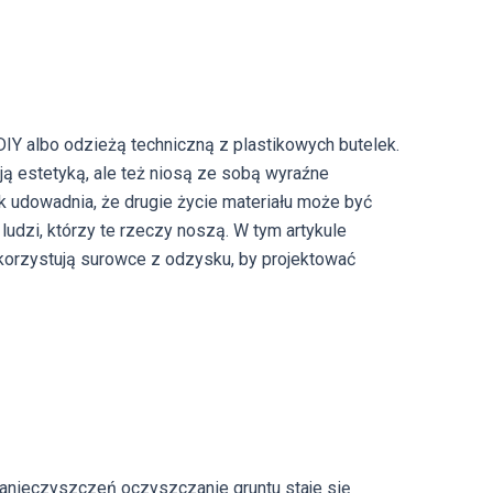
DIY albo odzieżą techniczną z plastikowych butelek.
ają estetyką, ale też niosą ze sobą wyraźne
k udowadnia, że drugie życie materiału może być
udzi, którzy te rzeczy noszą. W tym artykule
ykorzystują surowce z odzysku, by projektować
anieczyszczeń oczyszczanie gruntu staje się