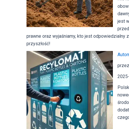
obowi
dawny
jest 
przed
prawne oraz wyjaśniamy, kto jest odpowiedzialny 
przyszłość!
Autom
przez
2025
Polsk
noweg
środo
dodat
czego