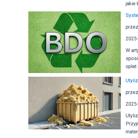
jakie
Syste
przez
2025
W art
sposo
opłat
Utyli
przez
2025
Utyli
Przyj
mater