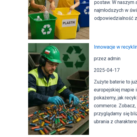
postaw. W naszym a
najmłodszych w świa
odpowiedzialność z
Innowacje w recykli
przez admin
2025-04-17
Zużyte baterie to j
europejskiej mapie 
pokażemy, jak recykl
commerce. Zobacz, 
przyglądamy się bli
ubrania z charakter