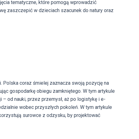
ajęcia tematyczne, które pomogą wprowadzić
bawę zaszczepić w dzieciach szacunek do natury oraz
ci. Polska coraz śmielej zaznacza swoją pozycję na
dując gospodarkę obiegu zamkniętego. W tym artykule
 – od nauki, przez przemysł, aż po logistykę i e-
zialnie wobec przyszłych pokoleń. W tym artykule
ykorzystują surowce z odzysku, by projektować