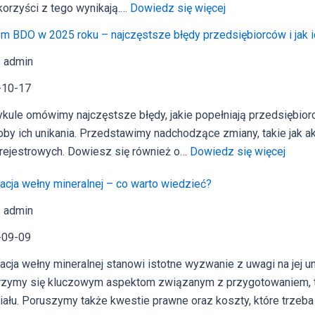
:
 korzyści z tego wynikają.…
Dowiedz się więcej
Dlaczego
m BDO w 2025 roku – najczęstsze błędy przedsiębiorców i jak i
warto
 admin
oddawać
folię
-10-17
stretch
ykule omówimy najczęstsze błędy, jakie popełniają przedsiębi
i
by ich unikania. Przedstawimy nadchodzące zmiany, takie jak ak
LDPE
:
 rejestrowych. Dowiesz się również o…
Dowiedz się więcej
do
Syst
recyklingu?
zacja wełny mineralnej – co warto wiedzieć?
BDO
Ekonomia,
w
ekologia,
 admin
2025
wymagania
-09-09
roku
prawne
–
zacja wełny mineralnej stanowi istotne wyzwanie z uwagi na jej 
najcz
rzymy się kluczowym aspektom związanym z przygotowaniem, t
błędy
iału. Poruszymy także kwestie prawne oraz koszty, które trze