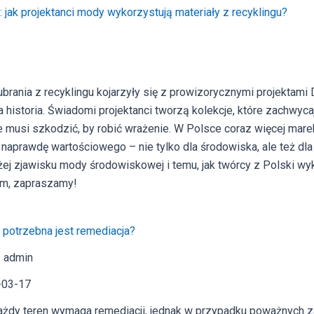
jak projektanci mody wykorzystują materiały z recyklingu?
rania z recyklingu kojarzyły się z prowizorycznymi projektami 
a historia. Świadomi projektanci tworzą kolekcje, które zachwyc
e musi szkodzić, by robić wrażenie. W Polsce coraz więcej mare
aprawdę wartościowego – nie tylko dla środowiska, ale też dla l
żej zjawisku mody środowiskowej i temu, jak twórcy z Polski w
em, zapraszamy!
 potrzebna jest remediacja?
 admin
-03-17
ażdy teren wymaga remediacji, jednak w przypadku poważnych z