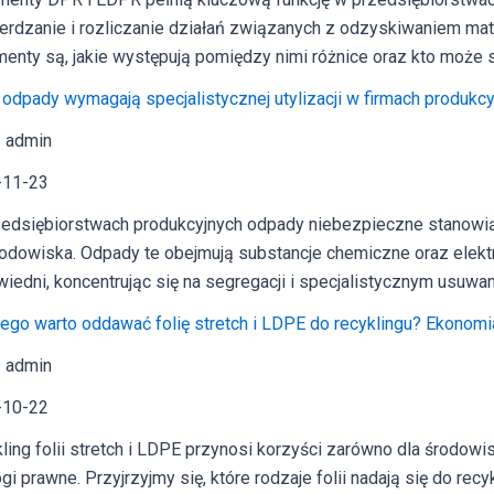
erdzanie i rozliczanie działań związanych z odzyskiwaniem ma
enty są, jakie występują pomiędzy nimi różnice oraz kto może s
 odpady wymagają specjalistycznej utylizacji w firmach produkc
 admin
-11-23
edsiębiorstwach produkcyjnych odpady niebezpieczne stanowią i
rodowiska. Odpady te obejmują substancje chemiczne oraz elek
iedni, koncentrując się na segregacji i specjalistycznym usuw
ego warto oddawać folię stretch i LDPE do recyklingu? Ekonomi
 admin
-10-22
ling folii stretch i LDPE przynosi korzyści zarówno dla środowis
i prawne. Przyjrzyjmy się, które rodzaje folii nadają się do recy