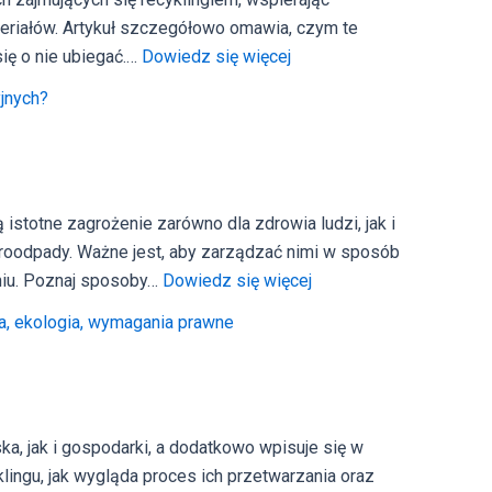
teriałów. Artykuł szczegółowo omawia, czym te
:
ię o nie ubiegać.…
Dowiedz się więcej
DPR
yjnych?
i
EDPR
–
jak
stotne zagrożenie zarówno dla zdrowia ludzi, jak i
uzyskać
troodpady. Ważne jest, aby zarządzać nimi w sposób
dokumenty
:
aniu. Poznaj sposoby…
Dowiedz się więcej
potwierdzające
Jakie
recykling?
a, ekologia, wymagania prawne
odpady
wymagają
specjalistycznej
utylizacji
ka, jak i gospodarki, a dodatkowo wpisuje się w
w
klingu, jak wygląda proces ich przetwarzania oraz
firmach