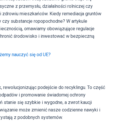
yczne z przemysłu, działalności rolniczej czy
i zdrowiu mieszkańców. Kiedy remediacja gruntów
y czy substancje ropopochodne? W artykule
oniecznością, omawiamy obowiązujące regulacje
 chronić środowisko i inwestować w bezpieczną
ożemy nauczyć się od UE?
 rewolucjonizując podejście do recyklingu. To część
i odpadów i promowanie świadomej ochrony
tanie się szybkie i wygodne, a zwrot kaucji
ozwiązanie może zmienić nasze codzienne nawyki i
rzystają z podobnych systemów.