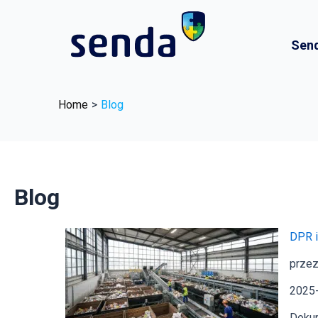
Skip
to
Sen
content
Home
Blog
Blog
DPR i
przez
2025
Dokum