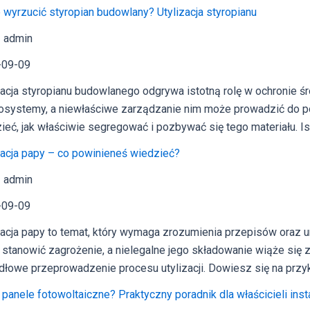
przed
 wyrzucić styropian budowlany? Utylizacja styropianu
i
jak
 admin
ich
-09-09
unikn
zacja styropianu budowlanego odgrywa istotną rolę w ochronie 
osystemy, a niewłaściwe zarządzanie nim może prowadzić do p
ieć, jak właściwie segregować i pozbywać się tego materiału. I
zacja papy – co powinieneś wiedzieć?
 admin
-09-09
zacja papy to temat, który wymaga zrozumienia przepisów oraz um
stanowić zagrożenie, a nielegalne jego składowanie wiąże się 
dłowe przeprowadzenie procesu utylizacji. Dowiesz się na przyk
panele fotowoltaiczne? Praktyczny poradnik dla właścicieli inst