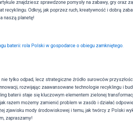
rtykule znajdziesz sprawdzone pomysły na zabawy, gry oraz z
t recyklingu. Odkryj, jak poprzez ruch, kreatywność i dobrą za
a naszą planetę!
ngu baterii: rola Polski w gospodarce o obiegu zamkniętego.
uż nie tylko odpad, lecz strategiczne źródło surowców przyszłoś
innowacji, rozwijając zaawansowane technologie recyklingu i bu
ing baterii staje się kluczowym elementem zielonej transformacji
jak razem możemy zamienić problem w zasób i działać odpowied
żej zjawisku mody środowiskowej i temu, jak twórcy z Polski w
em, zapraszamy!