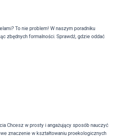
–
co
powinieneś
nelami? To nie problem! W naszym poradniku
wiedzieć?
ając zbędnych formalności. Sprawdź, gdzie oddać
cia Chcesz w prosty i angażujący sposób nauczyć
zowe znaczenie w kształtowaniu proekologicznych