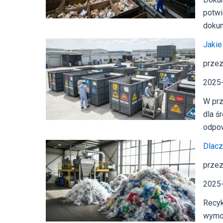
potwi
dokum
Jakie
przez
2025
W prz
dla ś
odpow
Dlacz
przez
2025
Recyk
wymog