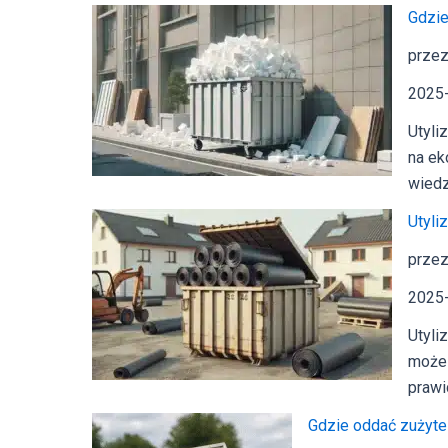
Gdzie
przez
2025
Utyli
na ek
wiedz
Utyli
przez
2025
Utyli
może 
prawi
Gdzie oddać zużyte 