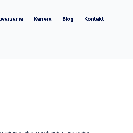
etwarzania
Kariera
Blog
Kontakt
 zajmujących się recyklingiem, wspierając