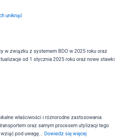
produkcyjnych?
ch uniknąć
orcy w związku z systemem BDO w 2025 roku oraz
tualizacje od 1 stycznia 2025 roku oraz nowe stawki
em
unikalne właściwości i różnorodne zastosowania.
ęstsze
ransportem oraz samym procesem utylizacji tego
:
ba wziąć pod uwagę.…
Dowiedz się więcej