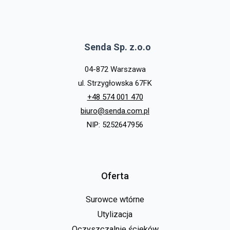
Senda Sp. z.o.o
04-872 Warszawa
ul. Strzygłowska 67FK
+48 574 001 470
biuro@senda.com.pl
NIP: 5252647956
Oferta
Surowce wtórne
Utylizacja
Oczyszczalnie ścieków