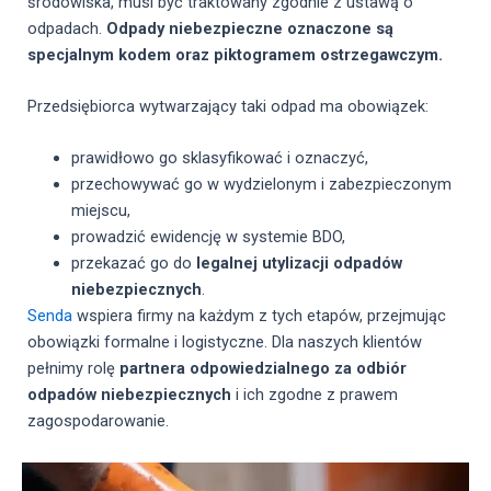
środowiska, musi być traktowany zgodnie z ustawą o
odpadach.
Odpady niebezpieczne oznaczone są
specjalnym kodem oraz piktogramem ostrzegawczym.
Przedsiębiorca wytwarzający taki odpad ma obowiązek:
prawidłowo go sklasyfikować i oznaczyć,
przechowywać go w wydzielonym i zabezpieczonym
miejscu,
prowadzić ewidencję w systemie BDO,
przekazać go do
legalnej utylizacji odpadów
niebezpiecznych
.
Senda
wspiera firmy na każdym z tych etapów, przejmując
obowiązki formalne i logistyczne. Dla naszych klientów
pełnimy rolę
partnera odpowiedzialnego za odbiór
odpadów niebezpiecznych
i ich zgodne z prawem
zagospodarowanie.