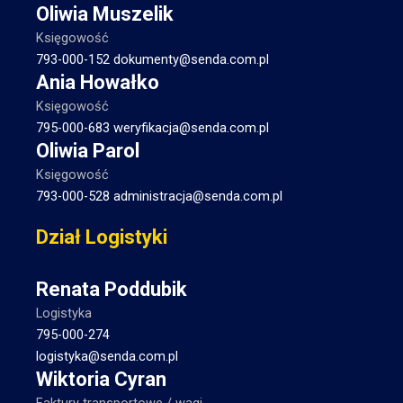
Oliwia Muszelik
Księgowość
793-000-152
dokumenty@senda.com.pl
Ania Howałko
Księgowość
795-000-683
weryfikacja@senda.com.pl
Oliwia Parol
Księgowość
793-000-528
administracja@senda.com.pl
Dział Logistyki
Renata Poddubik
Logistyka
795-000-274
logistyka@senda.com.pl
Wiktoria Cyran
Faktury transportowe / wagi