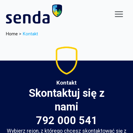
Skip
to
content
Main
Menu
Home
Kontakt
Kontakt
Skontaktuj się z
nami
792 000 541
Wybierz rejon, z którego chcesz skontaktować się z