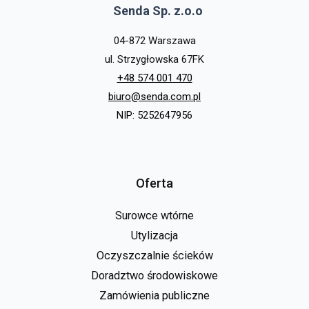
Senda Sp. z.o.o
04-872 Warszawa
ul. Strzygłowska 67FK
+48 574 001 470
biuro@senda.com.pl
NIP: 5252647956
Oferta
Surowce wtórne
Utylizacja
Oczyszczalnie ścieków
Doradztwo środowiskowe
Zamówienia publiczne