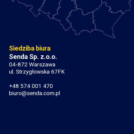
Siedziba biura
Senda Sp. z.o.o.
04-872 Warszawa
ul. Strzygłowska 67FK
+48 574 001 470
biuro@senda.com.pl