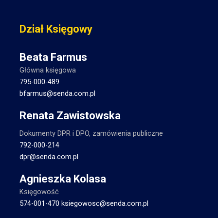
Dział Księgowy
Beata Farmus
Główna księgowa
795-000-489
bfarmus@senda.com.pl
Renata Zawistowska
Dokumenty DPR i DPO, zamówienia publiczne
792-000-214
dpr@senda.com.pl
Agnieszka Kolasa
Księgowość
574-001-470
ksiegowosc@senda.com.pl