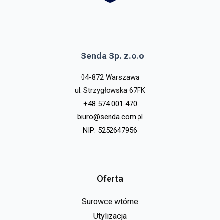
Senda Sp. z.o.o
04-872 Warszawa
ul. Strzygłowska 67FK
+48 574 001 470
biuro@senda.com.pl
NIP: 5252647956
Oferta
Surowce wtórne
Utylizacja