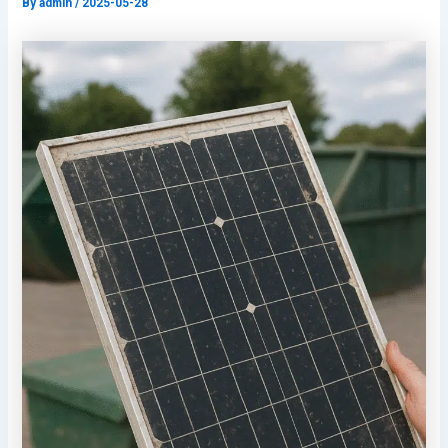
By
admin
/
2025-05-28